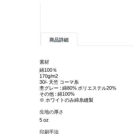
商品詳細
素材
綿100％
170g/m2
30/- 天竺 コーマ糸
杢グレー : 綿80% ポリエステル20%
その他 : 綿100%
※ ホワイトのみ綿糸縫製
生地の厚さ
5 oz
印刷手法