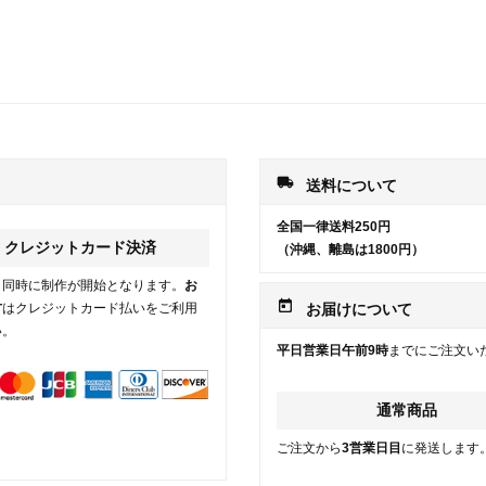
local_shipping
送料について
全国一律送料250円
クレジットカード決済
（沖縄、離島は1800円）
と同時に制作が開始となります。
お
today
方
はクレジットカード払いをご利用
お届けについて
い。
平日営業日午前9時
までにご注文い
通常商品
ご注文から
3営業日目
に発送します