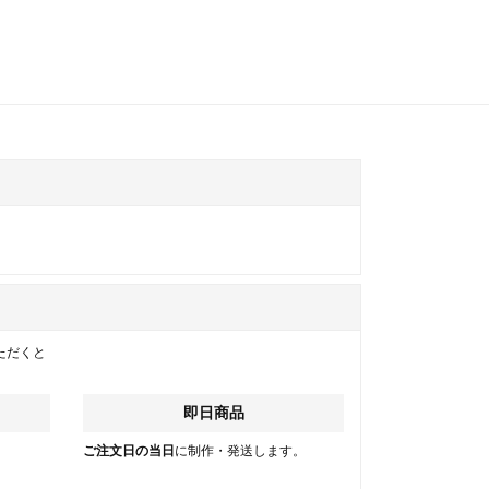
ただくと
即日商品
。
ご注文日の当日
に制作・発送します。