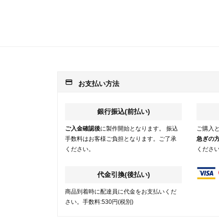
payment
お支払い方法
銀行振込(前払い)
ご入金確認後
に製作開始となります。 振込
ご購入
手数料はお客様ご負担となります。ご了承
急ぎの
ください。
くださ
代金引換(後払い)
商品到着時に配達員に代金をお支払いくだ
さい。手数料:530円(税別)